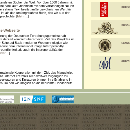
utendsten Bücher der Welt. Vor über 1600 Jahren mit
iche Bibel auf Griechisch mit dem vollständigen Neuen
Britis
ersehene Text besitzt außergewöhnlichen Wert für
t ist als das umfangreichste Buch, das wir aus der
eschichte. [
Mehr ...
]
Russi
us-Webseite
rderung der Deutschen Forschungsgemeinschaft
derzeit komplett überarbeitet. Ziel des Projektes ist
r Seite auf Basis moderner Webtechnologien wie
Katha
owie dem International Image Interoperability
undlichkeit als auch die Interoperabilität der
ehr ...
]
Unive
ernationale Kooperation mit dem Ziel, das Manuskript
as Internet erstmals allen weltweit zugänglich zu
ervatoren und Kuratoren bringen ihre Erfahrung in
en, so nah wie möglich an die berühmte Handschrift
 Codex-Sinaiticus-Projekts fand am 24. Juli 2008
t seit dem Juli 2009 online verfügbar. [
Mehr ...
]