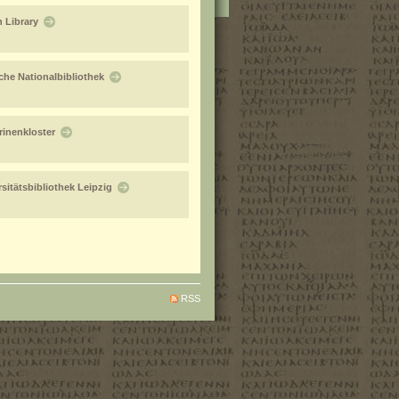
h Library
che Nationalbibliothek
rinenkloster
rsitätsbibliothek Leipzig
RSS