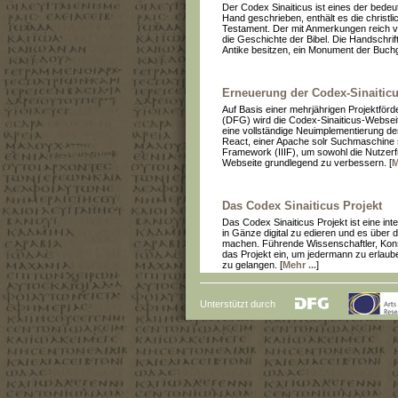
Der Codex Sinaiticus ist eines der bede
Hand geschrieben, enthält es die christl
Testament. Der mit Anmerkungen reich v
die Geschichte der Bibel. Die Handschrif
Antike besitzen, ein Monument der Buchg
Erneuerung der Codex-Sinaitic
Auf Basis einer mehrjährigen Projektfö
(DFG) wird die Codex-Sinaiticus-Webseite 
eine vollständige Neuimplementierung de
React, einer Apache solr Suchmaschine s
Framework (IIIF), um sowohl die Nutzerfre
Webseite grundlegend zu verbessern. [
M
Das Codex Sinaiticus Projekt
Das Codex Sinaiticus Projekt ist eine int
in Gänze digital zu edieren und es über d
machen. Führende Wissenschaftler, Kons
das Projekt ein, um jedermann zu erlaub
zu gelangen. [
Mehr ...
]
Unterstützt durch
Der Codex Sinaiticus online
Die erste Freischaltung der Webseite des
statt. Der vollständige Codex Sinaiticus is