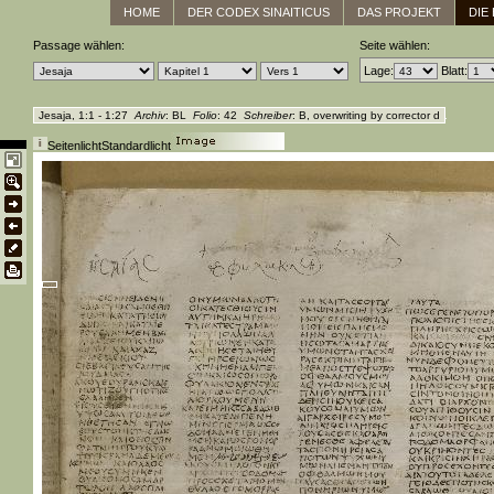
HOME
DER CODEX SINAITICUS
DAS PROJEKT
DIE
Passage wählen:
Seite wählen:
Lage:
Blatt:
Jesaja, 1:1 - 1:27
Archiv
: BL
Folio
: 42
Schreiber
: B, overwriting by corrector d
Seitenlicht
Standardlicht