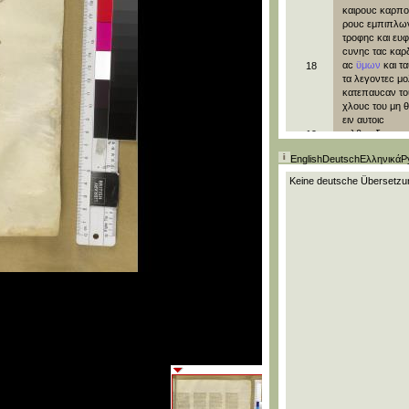
καιρουϲ
καρπ
ρουϲ
εμπιπλω
τροφηϲ
και
ευ
ϲυνηϲ
ταϲ
καρ
αϲ
ϋμων
και
τ
18
τα
λεγοντεϲ
μο
κατεπαυϲαν
τ
χλουϲ
του
μη
ειν
αυτοιϲ
επηλθαν
δε
απο
19
αντιοχιαϲ
και
ϊ
English
Deutsch
Ελληνικά
Р
κονιου
ϊουδαιοι
και
πιϲαντεϲ
τ
Keine deutsche Übersetzun
οχλουϲ
και
λιθ
τεϲ
τον
παυλο
┬
ϲυρον
τηϲ
π
ωϲ
νομιζοντεϲ
αυτον
τεθνηκε
ναι
˙
κυκλωϲαντων
20
δε
των
μαθητ
αυτον
αναϲταϲ
ϲηλθεν
ειϲ
την
┬
┬
πολιν
εκε
21
και
μαθητευϲα
τεϲ
ϊκανουϲ
ϋπ
ϲτρεψαν
ειϲ
τη
λυϲτραν
και
ει
κονιον
και
ειϲ