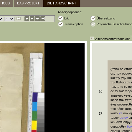
ITICUS
DAS PROJEKT
DIE HANDSCHRIFT
Anzeigeoptionen:
Bild
Übersetzung
Transkription
Physische Beschreibun
Seitenansicht
Versansicht
ζωντα
οϲ
εποι
ϲεν
τον
ουραν
και
την
γην
και
την
θαλαϲϲαν
παντα
τα
εν
αυ
οϲ
εν
ταιϲ
παρ
16
χημεναιϲ
γενεα
ϊαϲεν
παντα
τα
θνη
πορευεϲθ
ταιϲ
οδοιϲ
αυτ
καιτοι
γε
ουκ
α
17
τυρον
αυτον
α
κεν
αγαθουργ
ουρανοθεν
ϋμι
διδουϲ
ϋετουϲ