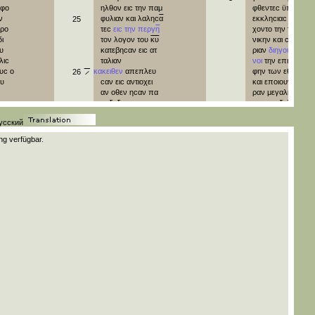
οφο
ηλθον
ειϲ
την
παμ
φθεντεϲ
ϋπο
τηϲ
ν
φυλιαν
και
λαληϲ
α
εκκληϲιαϲ
διηρ
25
φρο
τεϲ
ειϲ
την
περγ
η
χοντο
την
τε
φοι
δι
τον
λογον
του
κυ
νικην
και
ϲαμα
αυ
κατεβηϲαν
ειϲ
ατ
ριαν
διηγουμε
λιϲ
ταλιαν
νοι
την
επιϲτρο
ουϲ
ο
κακειθεν
απεπλευ
φην
των
εθνων
26
‾̷‾
θυ
ϲαν
ειϲ
αντιοχει
και
εποιουν
χα
αν
οθεν
ηϲαν
πα
ραν
μεγαλην
πα
ραδεδομενοι
τη
ϲι
τοιϲ
αδελφοιϲ
·
χαριτι
του
θυ
ειϲ
το
παραγενομενοι
4
усский
εργον
ο
επληρω
δε
ειϲ
ϊερουϲαλημ
ουϲ
ϲαν
παρεδεχθηϲαν
ϋ
g verfügbar.
αϲ
α
παραγενομενοι
πο
τηϲ
εκκληϲιαϲ
27
ν
ε
δε
και
ϲυναγαγον
των
αποϲτολων
ολε
τεϲ
την
εκκληϲι
και
των
πρεϲβυτε
┬
αν
ανηγγελλον
ο
ρων
ανηγγιλαν
ϲα
ο
θϲ
εποιηϲεν
ϲα
ο
θϲ
εποιηϲεν
μετ
αυτων
και
οτι
μετ
αυτων
εξανε
5
ηνυξεν
τοιϲ
εθνε
ϲτηϲαν
δε
τινεϲ
τ
ϲιν
θυραν
πιϲτε
ω
απο
τηϲ
αιρεϲεωϲ
ωϲ
διετριβον
δε
ει
28
των
φαριϲαιων
χρονον
ουχ
ολι
πεπιϲτευκοτεϲ
γον
ϲυν
τοιϲ
μα
ινην
λεγοντεϲ
οτι
δει
θηταιϲ
ν
περιτεμνειν
αυ
και
τινεϲ
κατελθ
ο
15:1
μ
‾̷‾
ε
τουϲ
παραγγελλιν
τεϲ
απο
τηϲ
ϊουδαι
ν
τε
τηριν
τον
νομ
ο
αϲ
εδιδαϲκον
τουϲ
ϲ
ει
μωυϲεωϲ
αδελφουϲ
οτι
ε
α
αν
ϲυνηχθηϲαν
δε
οι
6
μη
περιτμηθητε