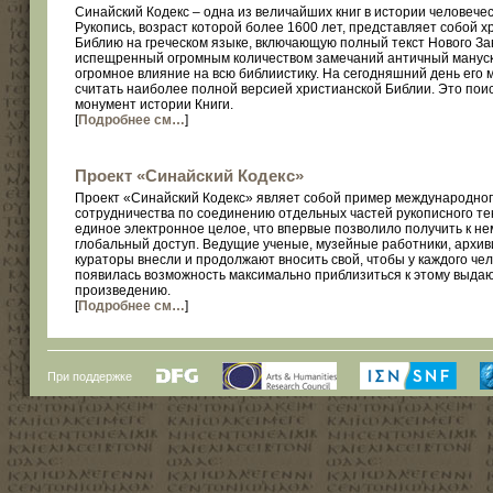
Синайский Кодекс – одна из величайших книг в истории человечес
Рукопись, возраст которой более 1600 лет, представляет собой х
Библию на греческом языке, включающую полный текст Нового За
испещренный огромным количеством замечаний античный мануск
огромное влияние на всю библиистику. На сегодняшний день его 
считать наиболее полной версией христианской Библии. Это пои
монумент истории Книги.
[
Подробнее см…
]
Проект «Синайский Кодекс»
Проект «Синайский Кодекс» являет собой пример международно
сотрудничества по соединению отдельных частей рукописного тек
единое электронное целое, что впервые позволило получить к не
глобальный доступ. Ведущие ученые, музейные работники, архив
кураторы внесли и продолжают вносить свой, чтобы у каждого че
появилась возможность максимально приблизиться к этому выд
произведению.
[
Подробнее см…
]
При поддержке