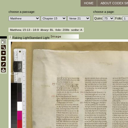
HOME
ABOUT CODEX SI
choose a passage:
choose a page:
Quire:
Folio:
Matthew, 15:13 - 16:9
library
: BL
folio
: 208b
scribe
: A
Raking Light
Standard Light