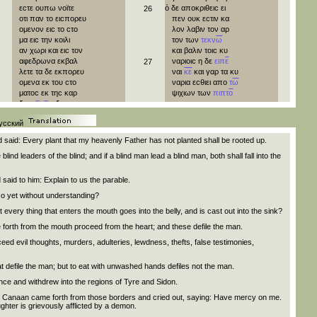
εϲτε
ουπω
νοϊτε
ὁ
δε
αποκριθειϲ
ει
26
οτι
παν
το
ειϲπορευ
πεν
ουκ
εϲτιν
κα
ομενον
ειϲ
το
ϲτο
λον
λαβιν
τον
αρ
μα
ειϲ
την
κοιλι
τον
των
τεκν
ω
αν
χωρι
και
ειϲ
τον
και
βαλιν
τοιϲ
κυ
αφεδρωνα
εκβαλ
ναριοιϲ
η
δε
ειπ
ε
27
λετε
τα
δε
εκπορευ
ναι
κε
και
γαρ
τα
κυ
ομενα
εκ
του
ϲτο
ναρια
εϲθιει
απο
τ
ω
ματοϲ
εκ
τηϲ
καρ
ψιχιων
των
πιπτ
ο
┬
┬
διαϲ
εξερχονται
των
απο
τηϲ
τρα
33
πεζηϲ
των
κυρι
διαλογιϲμοι
πο
усский
ων
αυτων
τοτε
α
νηροι
φονοι
·
μοι
28
ποκριθειϲ
ὁ
ιϲ
ειπ
ε
χειαι
·
πορνιαι
·
κλο
said: Every plant that my heavenly Father has not planted shall be rooted up.
αυτη
ω
γυναι
με
παι
·
ψευδομαρτυρι
blind leaders of the blind; and if a blind man lead a blind man, both shall fall into the
γαλη
ϲου
η
πιϲτιϲ
·
αι
·
βλαϲφημιαι
·
34
γενηθητω
ϲοι
ωϲ
ταυτα
εϲτιν
τα
κοι
θελιϲ
και
ϊαθη
η
νουντα
τον
α
νο
ν
said to him: Explain to us the parable.
θυγατηρ
αυτηϲ
απο
το
δε
ανιπτοιϲ
χερ
so yet without understanding?
τηϲ
ωραϲ
εκινηϲ
:
ϲιν
φαγιν
ου
κοι
και
μεταβαϲ
νοι
τον
α
νο
ν
29
ρξ
35
 every thing that enters the mouth goes into the belly, and is cast out into the sink?
ϛ
εκιθεν
ὁ
ιϲ
ηλθ
ε
και
εξελθων
εκι
e forth from the mouth proceed from the heart; and these defile the man.
παρα
την
θαλαϲϲ
α
θεν
ο
ιϲ
ανεχωρη
36
τηϲ
γαλιλαιαϲ
και
ϲεν
ειϲ
τα
μερη
τυ
ceed evil thoughts, murders, adulteries, lewdness, thefts, false testimonies,
αναβαϲ
ειϲ
το
οροϲ
ρου
και
ϲιδωνοϲ
εκαθητο
εκει
και
ϊδου
γυνη
χα
t defile the man; but to eat with unwashed hands defiles not the man.
και
προϲηλθον
αυ
ναναια
απο
των
30
ce and withdrew into the regions of Tyre and Sidon.
τω
οχλοι
πολλοι
οριων
εκινων
ε
εχοντεϲ
μεθ
εαυτ
ω
ξελθουϲα
εκραξ
ε
 Canaan came forth from those borders and cried out, saying: Have mercy on me.
χωλουϲ
·
λεγουϲα
ελεηϲον
37
hter is grievously afflicted by a demon.
τυφλουϲ
·
με
κε
ϋϊε
δα
δ
η
θυ