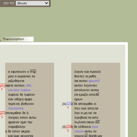
GO TO:
e
κατα
κ
εφυτευϲεν
ο
πηρ
λογον
και
προϲελ
μου
ο
ουρανιοϲ
εκ
θοντεϲ
οι
μαθη
ριζωθηϲετε
ται
αυτου
ηρωτο
υ
αφετε
αυτουϲ
οδη
αυτον
λεγοντεϲ
ρνϛ
31
ε
γοι
ειϲιν
τυφλοι
απολυϲον
αυτην
τυφλοϲ
δε
τυφλον
οτι
κραζει
οπιϲθ
ε
εαν
οδηγη
αμφο
ημων
τεροι
ειϲ
βοθυνον
ὁ
δε
αποκριθιϲ
ει
24
ρνη
ε
πεϲουνται
πεν
ουκ
απεϲτα
αποκριθειϲ
δε
ὁ
λην
ει
μη
ειϲ
τα
ρνζ
ϛ
πετροϲ
ειπεν
αυτω
προβατα
τα
απο
φραϲον
ημιν
την
λωλοτα
οικου
ιηλ
παραβολην
η
δε
ελθουϲα
προ
25
ρνθ
32
ϛ
ο
δε
ειπεν
ακμην
ϲεκυνι
αυτω
λε
και
ϋμιϲ
αϲυνετοι
γουϲα
κε
βοηθι
μοι