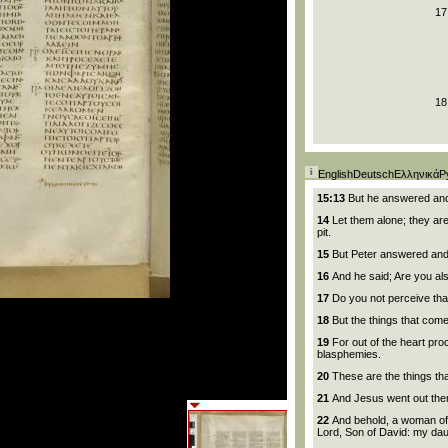
17
18
εξερχεται
κα
κεινα
κοιν
οι
τον
αν
English
Deutsch
Ελληνικά
Р
θρωπον
εκ
γαρ
τη
ϲ
καρ
15:13
But he answered and 
διαϲ
14
Let them alone; they are 
pit.
20
15
But Peter answered and 
16
And he said; Are you al
17
Do you not perceive that
21
18
But the things that com
19
For out of the heart pro
blasphemies.
22
20
These are the things tha
21
And Jesus went out then
22
And behold, a woman of
Lord, Son of David: my daug