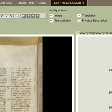
NAITICUS
ABOUT THE PROJECT
SEE THE MANUSCRIPT
display options:
Image
Translation
Transcription
Physical Description
view by page
view by vers
14
15
16