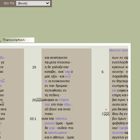
GO TO:
e
αξιουντεϲ
ϊρηνην
κδυ
και
αναπαυϲον
κων
εν
υ̇ψηλοιϲ
·
ι
γε
ται
μετα
πλουτου
·
ενεπληϲθη
ϲι
ω
ϲα
η
δε
χαλαζα
εαν
κριϲεωϲ
και
δικαι
19
ταϲ
καταβη
.
ουκʼ
αιφ
ϋ
οϲυνηϲ
·
εν
νομω
6
·
μαϲ
ηξει
·
και
εϲ
ο
παραδοθηϲονται
·
ϲτ
ω
τε
οι
ενοικουντεϲ
εν
θηϲαυροιϲ
η
ο
εν
τοιϲ
δρυμοιϲ
·
ϲωτηρια
ημων
·
ημα
πεποιθοτεϲ
εν
εκι
ϲοφια
και
επι
λου
τη
πεδινη
·
ϲτημη
και
ευϲε
γη
μακαριοι
οι
ϲπιρον
βια
προϲ
τον
θν
20
ρϙε
ακ
α
ταιϲ
επι
παν
ϋ
δω
.
ουτοι
ειϲιν
θηϲαυ
ανα
οῦ
βουϲ
και
ονοϲ
ροι
δικαιοϲυνηϲ
:
+
πα
πατει
·
ϊδου
δη
εν
τω
φο
7
ρϙη
φρο
ουαι
τοιϲ
ταλεπω
βω
ϋμων
·
αυτοι
33:1
ι
:
ρουϲιν
ϋμαϲ
·
ϋμαϲ
φοβηθηϲονται
·
˙
δε
γαρ
·
ουδειϲ
ποι
ουϲʼ
εφοβιϲθαι
βο
μ
ει
ταλεπωρουϲ
·
ηϲονται
αφ
ϋμ
ω
·
ν
και
ο
αθετων
.
ϋμαϲ
αγγελοι
γαρ
αποϲ