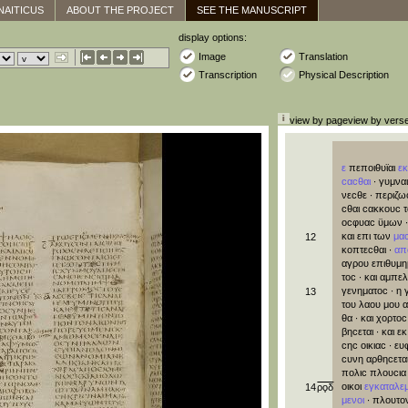
NAITICUS
ABOUT THE PROJECT
SEE THE MANUSCRIPT
display options:
Image
Translation
Transcription
Physical Description
view by page
view by vers
ε
πεποιθυϊαι
ε
ϲαϲθαι
·
γυμνα
νεϲθε
·
περιζω
ϲθαι
ϲακκουϲ
οϲφυαϲ
ϋμων
και
επι
των
μα
12
κοπτεϲθαι
·
απ
αγρου
επιθυμ
τοϲ
·
και
αμπε
γενηματοϲ
·
η
13
του
λαου
μου
θα
·
και
χορτοϲ
βηϲεται
·
και
εκ
ϲηϲ
οικιαϲ
·
ευ
ϲυνη
αρθηϲετα
πολιϲ
πλουϲια
οικοι
εγκαταλε
14
ρϙδ
μενοι
·
πλουτο