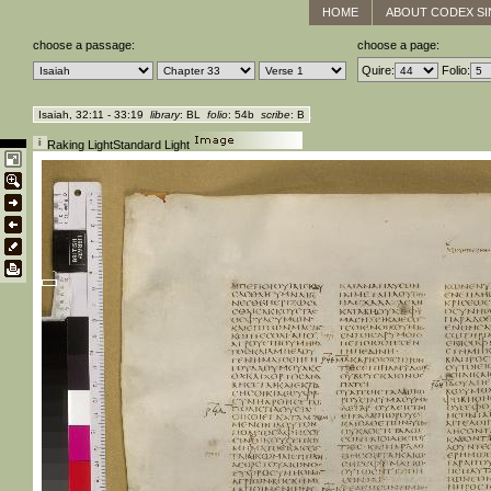
HOME
ABOUT CODEX SI
choose a passage:
choose a page:
Quire:
Folio:
Isaiah, 32:11 - 33:19
library
: BL
folio
: 54b
scribe
: B
Raking Light
Standard Light