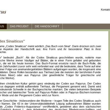
Kontakt
CUS
DAS PROJEKT
DIE HANDSCHRIFT
ex Sinaiticus“
me „Codex Sinaiticus“ meint wörtlich „Das Buch vom Sinai“. Darin drücken sich zwei
ige Aspekte der Handschrift aus: ihre Form und ihr besonderer Platz in ihrer
chte.
x“ bedeutet „Buch“. Als der Codex Sinaiticus geschrieben wurde, notierte man
rische Werke immer häufiger auf Blätter, die in einer Form gefaltet und gebunden
, die wir bis heute kennen. Das Buch-Format ersetzte rasch die Buch-Rolle, die
in Jahrhundert zuvor sehr weit verbreitet war und die bedeutete, dass Texte auf eine
einer Folge von aneinandergeklebten Blättern aufgetragen wurden, die insgesamt eine
bildeten. Diese Rollen bestanden aus Tierhaut (wie die meisten der berühmten Funde
oten Meer) oder aus Papyrus (der gewöhnliche Träger für griechische und
ische Werke).
ühen christlichen Kultur gehört ganz eindeutig der Codex aus Papyrus. Der Codex
icus dagegen enthält aufbereitete Tierhaut, die Pergament genannt wird. Damit wird
edeutende Schwelle in der Buchgeschichte markiert. Die vielen bekannten Beispiele
ischer und lateinischer Texte auf Papyrus-Rollen oder in Papyrus-Büchern kommen
r Mode und der Pergament-Codex wird zur Norm.
ner Geschichte - insbesondere der Moderne – trugen Teile des Codex Sinaiticus auch
 Namen. Die 43 in der Universitätsbibliothek Leipzig aufbewahrten Blätter wurden
ls „Codex Friderico-Augustanus“ veröffentlicht, gewidmet also dem sächsischen
Friedrich August I., dem Arbeitgeber des deutschen Bibelwissenschaftlers und