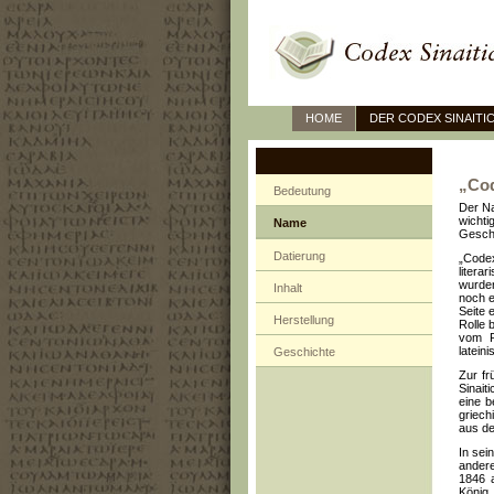
HOME
DER CODEX SINAITI
„Cod
Bedeutung
Der Na
wicht
Name
Geschi
Datierung
„Code
litera
wurden
Inhalt
noch e
Seite 
Herstellung
Rolle 
vom R
latein
Geschichte
Zur fr
Sinait
eine b
griech
aus de
In sei
andere
1846 a
König 